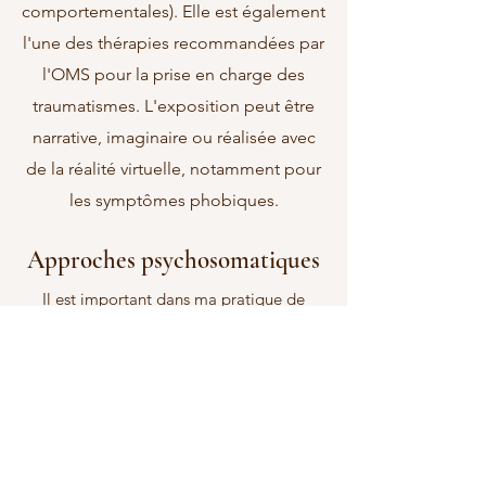
comportementales). Elle
est également
cerveau à intégrer les expériences
l'une des thérapies recommandées par
passées. Elle permet de réduire
l'OMS pour la prise en
charge
des
l'impact des traumatismes, d'apaiser
traumatismes. L'exposition peut être
les émotions et d'améliorer la
narrative, imaginaire ou réalisée avec
régulation émotionnelle, en renforçant
de la réalité
virtuelle
, notamment pour
le sentiment de sécurité intérieure.
les symptômes phobiques.
Approches psychosomatiques
Il est important dans ma pratique de
proposer une dimension corporelle,
souvent étape première des motifs de
consultation chez un spécialiste. Ce corps
peut avoir une empreinte, non verbale,
d'un événement passé. J'utilise la
Somatic
Experiencing et la Trauma
Sensitive Yoga
pour réapprendre à écouter ce