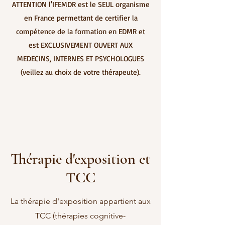
ATTENTION l'IFEMDR est le SEUL organisme
en France permettant de certifier la
compétence de la formation en EDMR et
est EXCLUSIVEMENT OUVERT AUX
MEDECINS, INTERNES ET PSYCHOLOGUES
(veillez au choix de votre thérapeute).
ICV
Thérapie d'exposition et
TCC
Intégration du Cycle de la Vie - l'ICV est
une approche qui utilise la répétition
La thérapie d'exposition appartient aux
d'une ligne de souvenirs pour aider le
TCC (thérapies
cognitive-