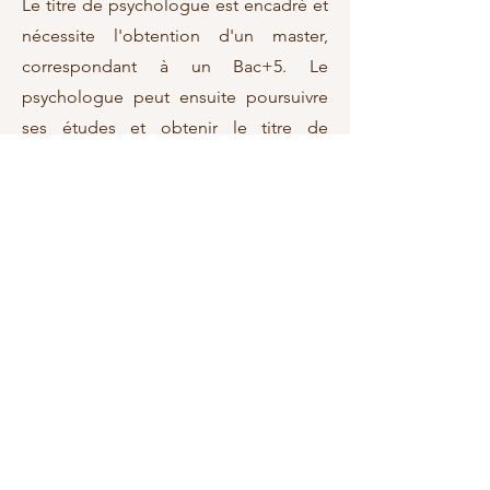
Le titre de psychologue est encadré et
nécessite l'obtention d'un master,
correspondant à un Bac+5. Le
psychologue peut ensuite poursuivre
ses études et obtenir le titre de
docteur en psychologie,
correspondant à un Bac+8.
Afin de pouvoir exercer auprès des
patients, chaque psychologue doit
obligatoirement s'inscrire à l'Agence
Régionale de la Santé et ainsi obtenir
un numéro Adeli. Mon numéro Adeli :
139 327 886
- RPPS :
10010029139
Ensuite, pour travailler en libéral, il est