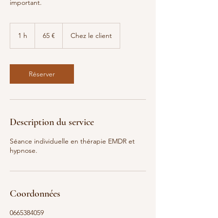
important.
65
euros
1 h
1
65 €
Chez le client
Réserver
Description du service
Séance individuelle en thérapie EMDR et
hypnose.
Coordonnées
0665384059